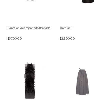
Pantalón Acampanado Bordado
Camisa T
$3,700.00
$2,900.00