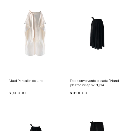
Maxi Pantalón de Lino
Falda envolvente plisada [Hand
pleated wrap skirt] 14
$3,600.00
$3,800.00