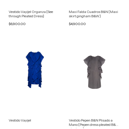
Vestido Vayijel Organza [See
Maxi Falda Cuadros B&N [Maxi
through Pleated Dress]
skirt gingham B&W]
$6,900.00
$4,900.00
Vestido Vayijel
Vestido Pepen B&N Plisado a
Mano [Pepen dress pleated B&W
gingham]