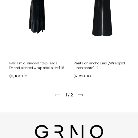
Falda midi envolvente plisada
Pantalón ancho Lino [Wrapped
[Hand pleated wrap midi skirt] 15
Linen pants] 12
$3,800.00
$2,750.00
1
/
2