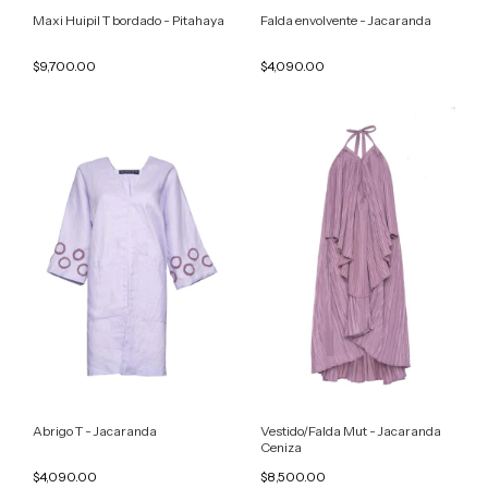
Maxi Huipil T bordado - Pitahaya
Falda envolvente - Jacaranda
$9,700.00
$4,090.00
Abrigo T - Jacaranda
Vestido/Falda Mut - Jacaranda
Ceniza
$4,090.00
$8,500.00