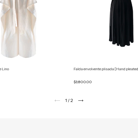
e Lino
Falda envolvente plisada [Hand pleated
$3,800.00
1
/
2