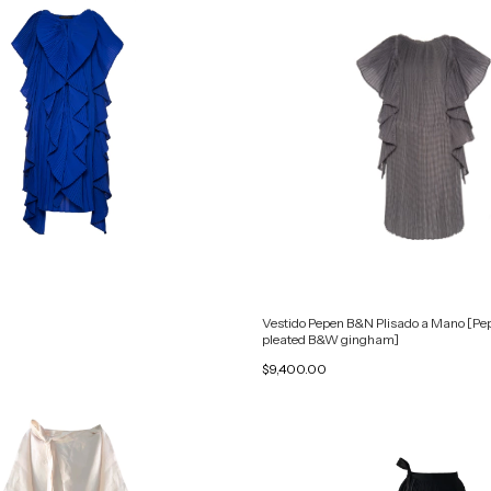
Vestido Pepen B&N Plisado a Mano [Pe
pleated B&W gingham]
$9,400.00