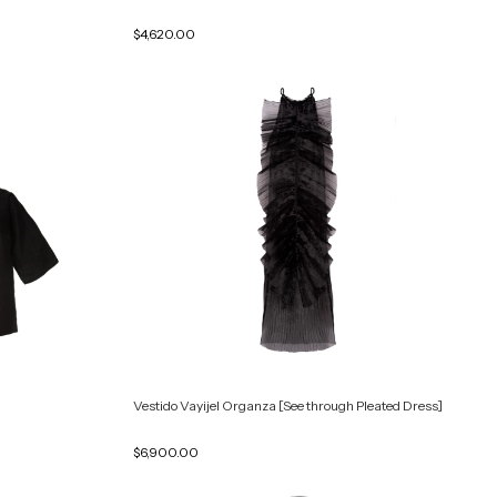
$4,620.00
Vestido Vayijel Organza [See through Pleated Dress]
$6,900.00