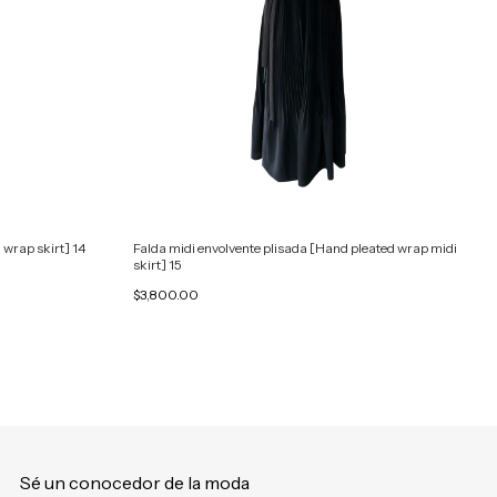
 wrap skirt] 14
Falda midi envolvente plisada [Hand pleated wrap midi
skirt] 15
$3,800.00
Sé un conocedor de la moda