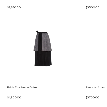
$2,650.00
$3,500.00
Falda Envolvente Doble
Pantalón Acamp
$4,900.00
$3,700.00