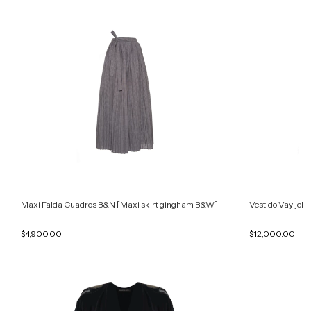
Maxi Falda Cuadros B&N [Maxi skirt gingham B&W]
Vestido Vayijel
$4,900.00
$12,000.00