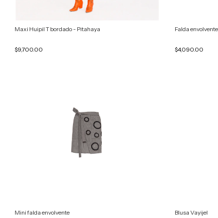
Maxi Huipil T bordado - Pitahaya
Falda envolvent
$9,700.00
$4,090.00
Mini falda envolvente
Blusa Vayijel