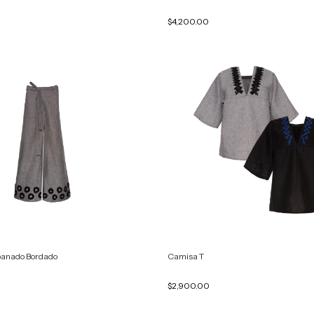
$4,200.00
anado Bordado
Camisa T
$2,900.00