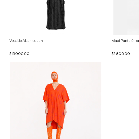
Vestido Abanico Jun
Maxi Pantalón c
$15,000.00
$2,800.00