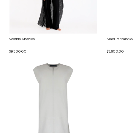
Vestido Abanico
Maxi Pantalón d
$9,500.00
$3,600.00