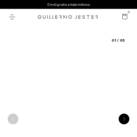
Envió gratis a todo méxico
0
01
/ 05