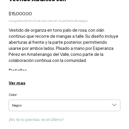
$15,000.00
Los gastos de envío se calculan en la pantalla de pagos.
Vestido de organza en tono palo de rosa, con olán
continuo que recorre de mangas a talle. Su diseño incluye
aberturas al frente y la parte posterior, permitiendo
usarse por ambos lados. Plisado a mano por Esperanza
Pérez en Amatenango del Valle, como parte de la
colaboración continua con la comunidad.
Detalles
• Color: Palo de rosa
• Material: Poliéster / opción en seda
Ver mas
• Técnica: Plisado a mano / confección
• Comunidad: Amatenango del Valle, Chiapas
Color
• Talla: Unitalla
Cuidados
• Lavar en seco o a mano con agua fría
¡No te lo pierdas, es el último!