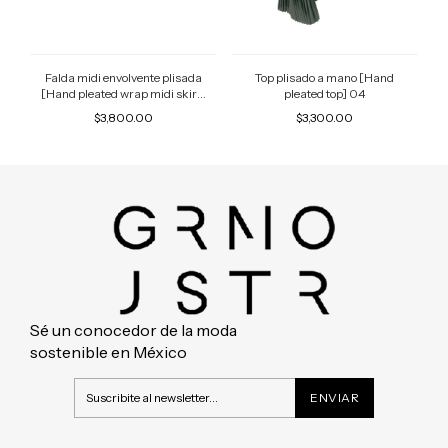
Falda midi envolvente plisada
Top plisado a mano [Hand
[Hand pleated wrap midi skirt]
pleated top] 04
15
$3,800.00
$3,300.00
Sé un conocedor de la moda
sostenible en México