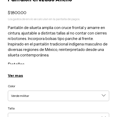
$1,800.00
Los gastos de envío se calculan en la pantalla de pagos.
Pantalón de silueta amplia con cruce frontal y amarre en
cintura, ajustable a distintas tallas al no contar con cierres
ni botones. Incorpora bolsas tipo parche al frente.
Inspirado en el pantalón tradicional indígena masculino de
diversas regiones de México, reinterpretado desde una
silueta contemporánea.
Detalles
• Color: Variaciones según producción
• Material: Gabardina 100% algodón
Ver mas
• Talla:
S (27–29 o menos)
Color
M (30–32)
L (32–34)
• Unisex
Talla
Cuidados