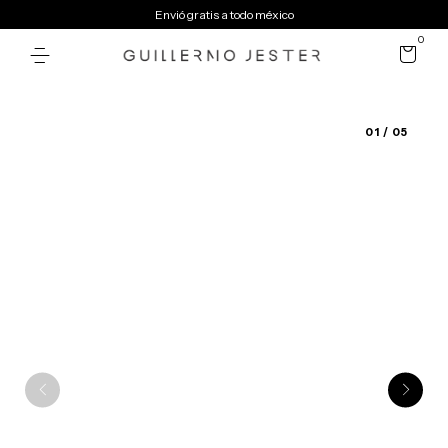
Envió gratis a todo méxico
0
01
/ 05