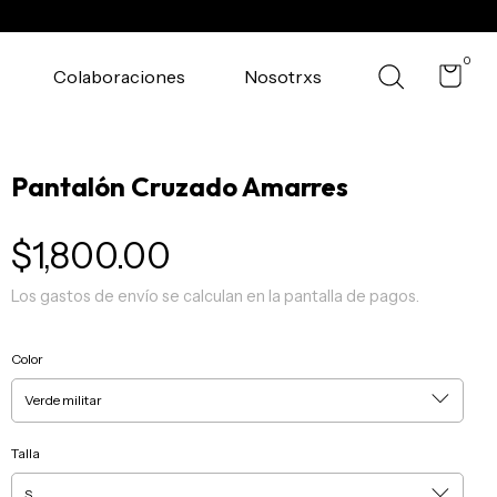
0
Colaboraciones
Nosotrxs
Pantalón Cruzado Amarres
$1,800.00
Los gastos de envío se calculan en la pantalla de pagos.
Color
Talla