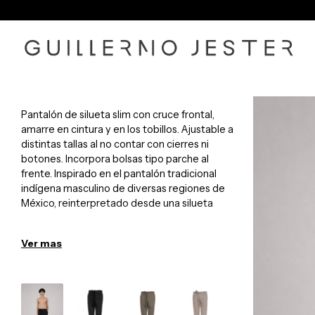
Pantalón de silueta slim con cruce frontal,
amarre en cintura y en los tobillos. Ajustable a
distintas tallas al no contar con cierres ni
botones. Incorpora bolsas tipo parche al
frente. Inspirado en el pantalón tradicional
indígena masculino de diversas regiones de
México, reinterpretado desde una silueta
contemporánea.
Detalles
Ver mas
• Color: Variaciones según producción
• Material: Gabardina 100% algodón
• Talla:
S (27–29 o menos)