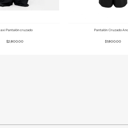
axi Pantalón cruzado
Pantalón Cruzado An
$2,800.00
$1,800.00