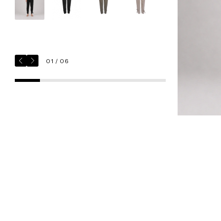
M (30–32)
L (32–34)
• Unisex
Cuidados
• Lavar a mano con agua fría o en ciclo
delicado
01 / 06
• Secar colgado
Para dudas o solicitudes especiales:
kuxi@guillermojester.com