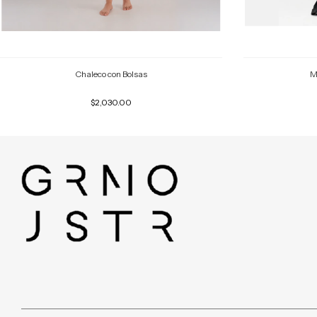
Chaleco con Bolsas
M
$2,030.00