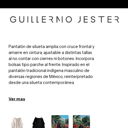
Pantalón de silueta amplia con cruce frontal y
amarre en cintura, ajustable a distintas tallas
al no contar con cierres ni botones. Incorpora
bolsas tipo parche al frente. Inspirado en el
pantalón tradicional indígena masculino de
diversas regiones de México, reinterpretado
desde una silueta contemporánea.
Detalles
• Color: Variaciones según producción
Ver mas
• Material: 100% lino
• Unisex
Cuidados
• Lavar a mano con agua fría o en ciclo