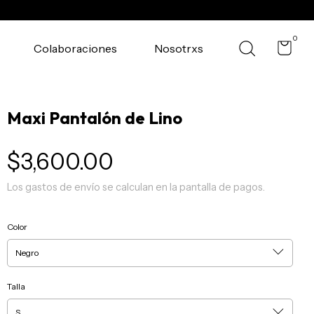
0
Colaboraciones
Nosotrxs
Maxi Pantalón de Lino
$3,600.00
Los gastos de envío se calculan en la pantalla de pagos.
Color
Talla