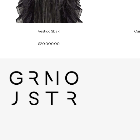
Vestido Sbak'
Cam
$20,000.00