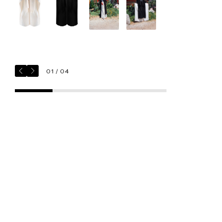
delicado
• Secar colgado
Para dudas o solicitudes especiales:
kuxi@guillermojester.com
01 / 04